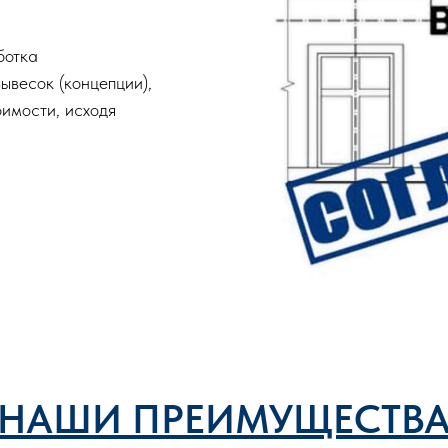
ботка
весок (концепции),
имости, исходя
НАШИ ПРЕИМУЩЕСТВ