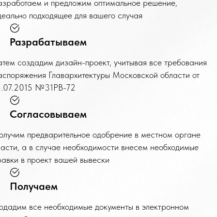
азработаем и предложим оптимальное решение,
деально подходящее для вашего случая
Разрабатываем
атем создадим дизайн-проект, учитывая все требования
аспоряжения Главархитектуры Московской области от
4.07.2015 №31РВ-72
Согласовываем
олучим предварительное одобрение в местном органе
ласти, а в случае необходимости внесем необходимые
равки в проект вашей вывески
Получаем
одадим все необходимые документы в электронном